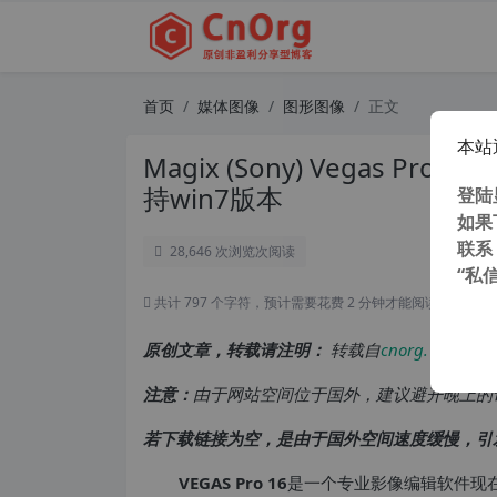
首页
媒体图像
图形图像
正文
本站
Magix (Sony) Vegas Pro
持win7版本
登陆
如果
联系
28,646 次浏览
次阅读
“私
共计 797 个字符，预计需要花费 2 分钟才能阅读完成。
原创文章，转载请注明：
转载自
cnorg.12hp.de
注意：
由于网站空间位于国外，建议避开晚上的
若下载链接为空，是由于国外空间速度缓慢，引
VEGAS Pro 16
是一个专业影像编辑软件现在被制