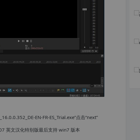
.352_DE-EN-FR-ES_Trial.exe”点击“next”