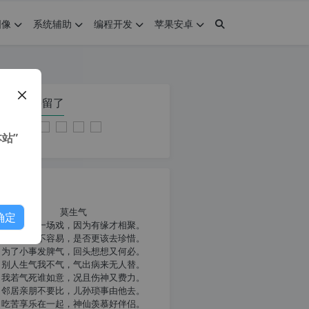
图像
系统辅助
编程开发
苹果安卓
在本页停留了
站”
我共勉
莫生气
确定
人生就像一场戏，因为有缘才相聚。
相扶到老不容易，是否更该去珍惜。
为了小事发脾气，回头想想又何必。
别人生气我不气，气出病来无人替。
我若气死谁如意，况且伤神又费力。
邻居亲朋不要比，儿孙琐事由他去。
吃苦享乐在一起，神仙羡慕好伴侣。