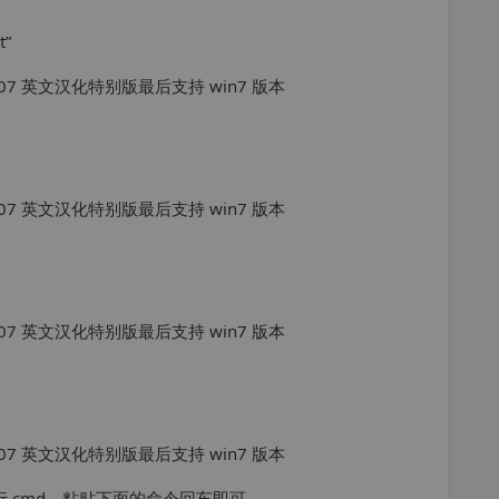
”
 cmd，粘贴下面的命令回车即可