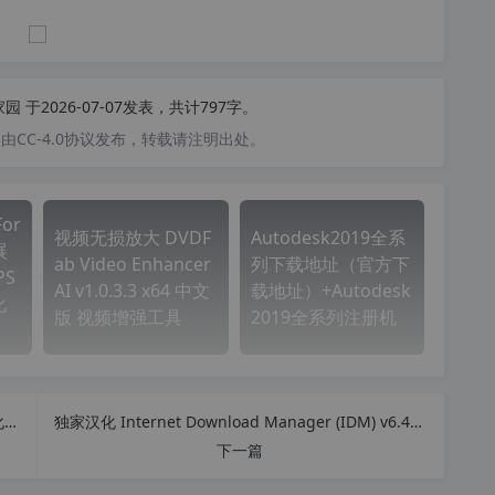
家园
于2026-07-07发表，共计797字。
CC-4.0协议发布，转载请注明出处。
For
视频无损放大 DVDF
Autodesk2019全系
展
ab Video Enhancer
列下载地址（官方下
PS
AI v1.0.3.3 x64 中文
载地址）+Autodesk
化
版 视频增强工具
2019全系列注册机
Radialix 3 v3.00.486 32/64位系统自适应 软件汉化工具 完美汉化中文修正破解版
独家汉化 Internet Download Manager (IDM) v6.41.20 中文特别版 下载神器 永不失效 可升级
下一篇