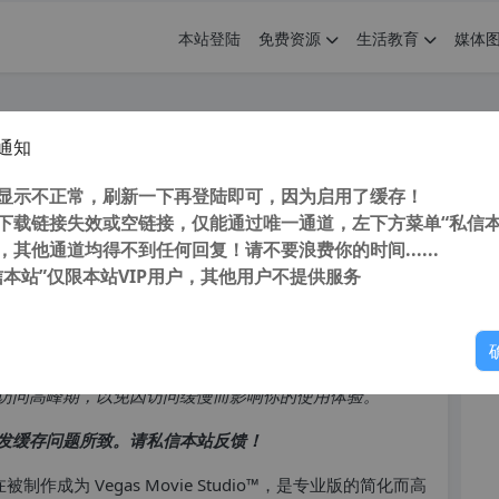
本站登陆
免费资源
生活教育
媒体
通知
 16.0 v16.0.0.307 英文汉化特别版最后支
您
显示不正常，刷新一下再登陆即可，因为启用了缓存！
下载链接失效或空链接，仅能通过唯一通道，左下方菜单“私信本
，其他通道均得不到任何回复！请不要浪费你的时间......
信本站”仅限本站VIP用户，其他用户不提供服务
你
访问高峰期，以免因访问缓慢而影响你的使用体验。
发缓存问题所致。请私信本站反馈！
作成为 Vegas Movie Studio™，是专业版的简化而高