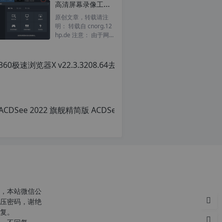
高清屏幕录像工具 Bandicam 6.0.4.2024 中文多国语言特别版
转
载
原创文章，转载请注
自
明： 转载自 cnorg.12
c
hp.de 注意： 由于网
n
站空间位于国外，建议
o
避开晚上的访问高...
r
g.
1
2
h
p.
d
e
注
意：
由
于
网
站
空
，本站微信公
间
压密码，谢绝
位
复。
于
国