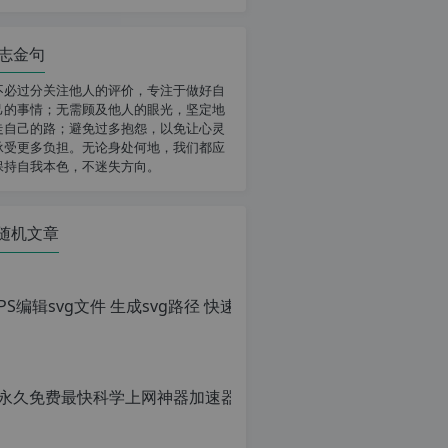
志金句
不必过分关注他人的评价，专注于做好自
己的事情；无需顾及他人的眼光，坚定地
走自己的路；避免过多抱怨，以免让心灵
承受更多负担。无论身处何地，我们都应
保持自我本色，不迷失方向。
随机文章
PS编辑sv
原
创
文
章，
转
载
请
注
明：