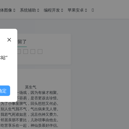
体图像
系统辅助
编程开发
苹果安卓
在本页停留了
站”
我共勉
莫生气
确定
人生就像一场戏，因为有缘才相聚。
相扶到老不容易，是否更该去珍惜。
为了小事发脾气，回头想想又何必。
别人生气我不气，气出病来无人替。
我若气死谁如意，况且伤神又费力。
邻居亲朋不要比，儿孙琐事由他去。
吃苦享乐在一起，神仙羡慕好伴侣。