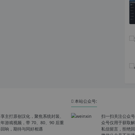
本站公众号:
分享主打原创汉化，聚焦系统封装、
扫一扫关注公众号
戏视频，带 70、80、90 后重
众号仅用于获取解
春回响，期待与同好相遇
私信留言，拒绝回