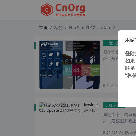
首页
标签
FlexSim 2018 Update 2
本站
物流仿
图形图像
原创文章，转载请注
登陆
外，建议避开晚上的
如果
联系
“私
25,824 次浏览
次
独家汉
图形图像
原创文章，转载请注
外，建议避开晚上的
43,215 次浏览
次