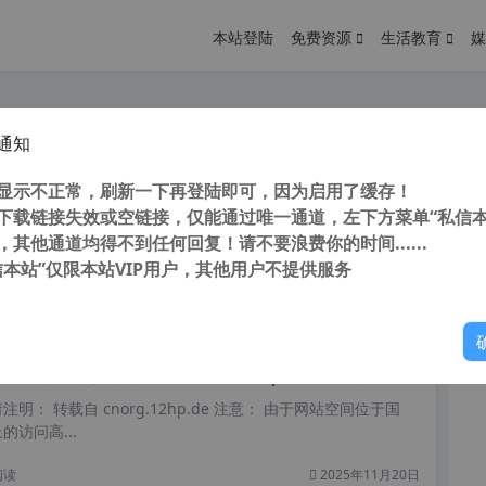
本站登陆
免费资源
生活教育
媒
通知
真软件 FlexSim 2022 v22.2 官方英文注册版 中文版1年后发布
您
明： 转载自 cnorg.12hp.de 注意： 由于网站空间位于国
显示不正常，刷新一下再登陆即可，因为启用了缓存！
访问高...
下载链接失效或空链接，仅能通过唯一通道，左下方菜单“私信本
，其他通道均得不到任何回复！请不要浪费你的时间......
信本站”仅限本站VIP用户，其他用户不提供服务
你
阅读
2025年11月21日
化 物流仿真软件 FlexSim 2023 Update 2 简体中文汉化注册版
明： 转载自 cnorg.12hp.de 注意： 由于网站空间位于国
访问高...
阅读
2025年11月20日