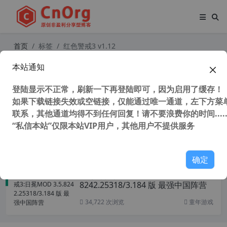
首页
标签
红色警戒3 v1.12
本站通知
命令与征服 红色警戒3 v1.12 原版 完
整联机版（唯一支持Mod版本）支持
登陆显示不正常，刷新一下再登陆即可，因为启用了缓存！
win10
如果下载链接失效或空链接，仅能通过唯一通道，左下方菜单
联系，其他通道均得不到任何回复！请不要浪费你的时间.....
“私信本站”仅限本站VIP用户，其他用户不提供服务
121,553 次浏览
童年游戏
确定
命令与征服 红色警戒3:日冕MOD 3.5.
8242.25318/3.184 版 最强中国阵营
34,722 次浏览
童年游戏