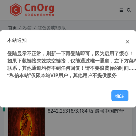
首页
标签
红色警戒3原版
本站通知
命令与征服 红色警戒3 v1.12 原版 完
整联机版（唯一支持Mod版本）支持
登陆显示不正常，刷新一下再登陆即可，因为启用了缓存！
win10
如果下载链接失效或空链接，仅能通过唯一通道，左下方菜单
联系，其他通道均得不到任何回复！请不要浪费你的时间.....
“私信本站”仅限本站VIP用户，其他用户不提供服务
121,553 次浏览
童年游戏
确定
命令与征服 红色警戒3:日冕MOD 3.5.
8242.25318/3.184 版 最强中国阵营