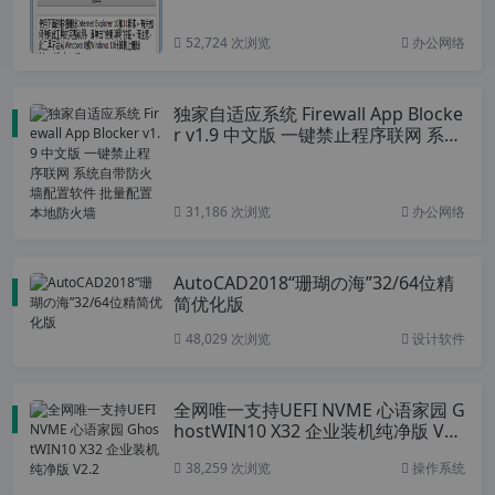
52,724 次浏览
办公网络
独家自适应系统 Firewall App Blocke
r v1.9 中文版 一键禁止程序联网 系统
自带防火墙配置软件 批量配置本地防
火墙
31,186 次浏览
办公网络
AutoCAD2018“珊瑚の海”32/64位精
简优化版
48,029 次浏览
设计软件
全网唯一支持UEFI NVME 心语家园 G
hostWIN10 X32 企业装机纯净版 V2.
2
38,259 次浏览
操作系统