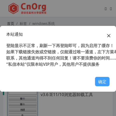
首页
标签
windows系统
本站通知
独家汉化 RemoteApp Tool v6.1 中文
版 在本机运行另一台电脑上的软件 在
登陆显示不正常，刷新一下再登陆即可，因为启用了缓存！
本地电脑运行远程电脑上的软件 无边
界办公 远程虚拟应用
如果下载链接失效或空链接，仅能通过唯一通道，左下方菜单
联系，其他通道均得不到任何回复！请不要浪费你的时间.....
“私信本站”仅限本站VIP用户，其他用户不提供服务
43,602 次浏览
办公网络
确定
独家汉化 IE一键卸载工具 RemoveIE
v3.6 IE11/10浏览器卸载工具