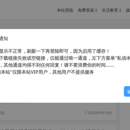
本站登陆
免费资源
生活教育
媒
通知
启动制作工具Rufus v3.19.1911 绿色便携版（支持服务器）
您
明： 转载自 cnorg.12hp.de 注意： 由于网站空间位于国
显示不正常，刷新一下再登陆即可，因为启用了缓存！
访问高...
下载链接失效或空链接，仅能通过唯一通道，左下方菜单“私信本
，其他通道均得不到任何回复！请不要浪费你的时间......
阅读
四天前
信本站”仅限本站VIP用户，其他用户不提供服务
你
操作记录和清除工具 ShellBag AnalyZer & Cleaner v1.3.0 绿色中文版
明： 转载自cnorg.12hp.de 注意：由于网站空间位于国
的访问高峰期...
阅读
2026年6月16日