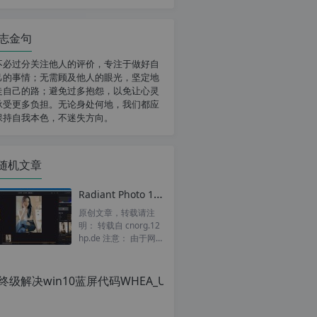
志金句
不必过分关注他人的评价，专注于做好自
己的事情；无需顾及他人的眼光，坚定地
走自己的路；避免过多抱怨，以免让心灵
承受更多负担。无论身处何地，我们都应
保持自我本色，不迷失方向。
随机文章
Radiant Photo 1.1.2.279 中文破解版 附汉化预设 Ai智能一键自动修图软件 PS中文滤镜插件
原创文章，转载请注
明： 转载自 cnorg.12
hp.de 注意： 由于网
站空间位于国外，建议
避开晚上的访问高...