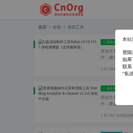
首页
标签
系统工具
本站
U盘
系统相关
原创文章，转载请注
登陆
外，建议避开晚上的
如果
联系
91,559 次浏览
次
“私
查看电脑
系统相关
原创文章，转载请注
外，建议避开晚上
91,161 次浏览
次