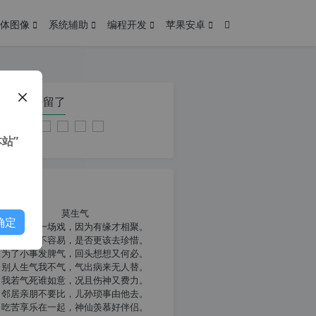
体图像
系统辅助
编程开发
苹果安卓
在本页停留了
站”
我共勉
莫生气
确定
人生就像一场戏，因为有缘才相聚。
相扶到老不容易，是否更该去珍惜。
为了小事发脾气，回头想想又何必。
别人生气我不气，气出病来无人替。
我若气死谁如意，况且伤神又费力。
邻居亲朋不要比，儿孙琐事由他去。
吃苦享乐在一起，神仙羡慕好伴侣。