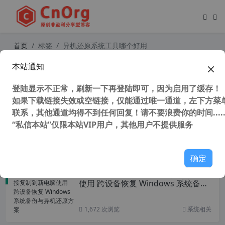
首页
标签
异机还原系统工具哪个好用
本站通知
独家 傲梅轻松备份技术师增强版 for
win7和for win10中文版 免安装 解决
登陆显示不正常，刷新一下再登陆即可，因为启用了缓存！
官方不支持winpe运行问题 支持winp
e和win系统下工作
如果下载链接失效或空链接，仅能通过唯一通道，左下方菜单
联系，其他通道均得不到任何回复！请不要浪费你的时间.....
“私信本站”仅限本站VIP用户，其他用户不提供服务
9,995 次浏览
系统相关
确定
把 windows 系统直接复制到新电脑
使用 跨设备恢复 Windows 系统备份
与异机还原方案
1,672 次浏览
系统相关