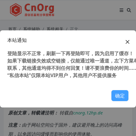
首页
系统辅助
系统相关
正文
本站通知
独家 傲梅轻松备份技术师增强版 for
win7和for win10中文版 免安装 解决
登陆显示不正常，刷新一下再登陆即可，因为启用了缓存！
如果下载链接失效或空链接，仅能通过唯一通道，左下方菜单
官方不支持winpe运行问题 支持winp
联系，其他通道均得不到任何回复！请不要浪费你的时间.....
e和win系统下工作
“私信本站”仅限本站VIP用户，其他用户不提供服务
9,995 次浏览
次阅读
确定
共计 1955 个字符，预计需要花费 5 分钟才能阅读完成。
原创文章，转载请注明：
转载自
cnorg.12hp.de
注意：
由于网站空间位于国外，建议避开晚上的访问高峰
期，以免因访问缓慢而影响你的使用体验。