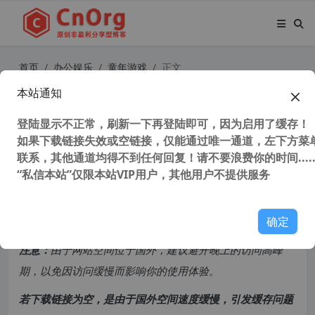
首页
办公娱乐
童年游戏
正文
本站通知
70-80后回忆任天堂(FC)游戏大全中英
文对照
登陆显示不正常，刷新一下再登陆即可，因为启用了缓存！
如果下载链接失效或空链接，仅能通过唯一通道，左下方菜单
联系，其他通道均得不到任何回复！请不要浪费你的时间.....
77,195 次浏览
次阅读
“私信本站”仅限本站VIP用户，其他用户不提供服务
共计 61197 个字符，预计需要花费 153 分钟才能阅读完成。
确定
原创文章，转载请注明：
转载自
cnorg.12hp.de
注意：
由于网站空间位于国外，建议避开晚上的访问高峰
期，以免因访问缓慢而影响你的使用体验。
若下载链接为空，是由于国外空间速度缓慢，引发缓存问题