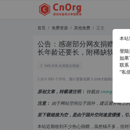
首页
免费资源
其他免费
正文
本站
公告：感谢部分网友捐赠，你
长年龄还要长，附稀缺软件列
登陆
如果
联系
549,358 次浏览
次阅读
“私
共计 995 个字符，预计需要花费 3 分钟才能阅读完成。
原创文章，转载请注明：
转载自
cnorg.12hp.de
注意：
由于网站空间位于国外，建议避开晚上的
若下载链接为空，是由于国外空间速度缓慢，引
本站近期收到不少热心捐赠，虽然钱不多，但对