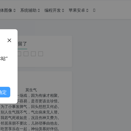
体图像
系统辅助
编程开发
苹果安卓
在本页停留了
站”
我共勉
莫生气
确定
人生就像一场戏，因为有缘才相聚。
相扶到老不容易，是否更该去珍惜。
为了小事发脾气，回头想想又何必。
别人生气我不气，气出病来无人替。
我若气死谁如意，况且伤神又费力。
邻居亲朋不要比，儿孙琐事由他去。
吃苦享乐在一起，神仙羡慕好伴侣。