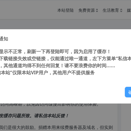
本站登陆
免费资源
生活教育
媒
通知
的访问可能会使网站存在的时间比站
您
表
显示不正常，刷新一下再登陆即可，因为启用了缓存！
下载链接失效或空链接，仅能通过唯一通道，左下方菜单“私信本
，其他通道均得不到任何回复！请不要浪费你的时间......
信本站”仅限本站VIP用户，其他用户不提供服务
你
访问高峰期，以免因访问缓慢而影响你的使用体验。
发缓存问题所致。请私信本站反馈！
我们是很大的鼓励。捐赠本用来续费服务器及域名，但实则