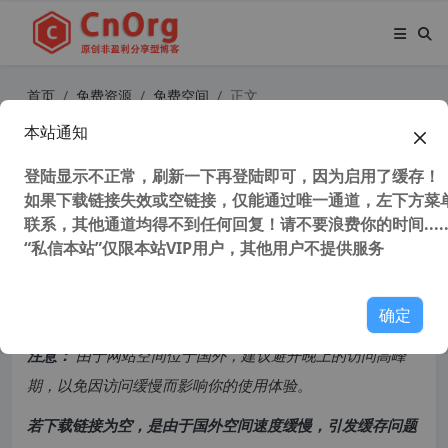
首页
免费资源
免费空间
正文
本站通知
Degoo瑞士105GB免费扩容至608G
B免费网盘
登陆显示不正常，刷新一下再登陆即可，因为启用了缓存！
如果下载链接失效或空链接，仅能通过唯一通道，左下方菜单
联系，其他通道均得不到任何回复！请不要浪费你的时间.....
32,007 次浏览
次阅读
“私信本站”仅限本站VIP用户，其他用户不提供服务
共计 522 个字符，预计需要花费 2 分钟才能阅读完成。
确定
原创文章，转载请注明：
转载自
cnorg.12hp.de
注意：
由于网站空间位于国外，建议避开晚上的访问高峰
期，以免因访问缓慢而影响你的使用体验。
若下载链接为空，是由于国外空间速度缓慢，引发缓存问题