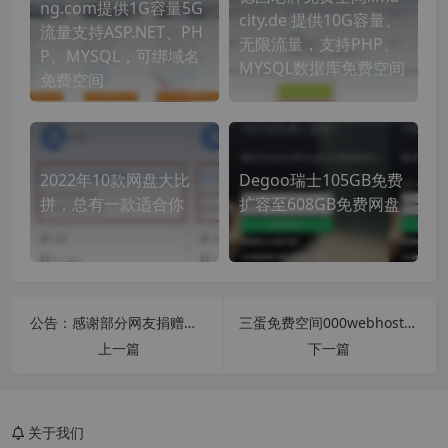
ng.com提供1G容量5G
city.de 提供10G容量、
流量支持ASP.NET、PH
无限流量，支持PHP、
P、MYSQL，可绑域名
MYSQL数据库免费空间
免费空间
2022年10款网盘大比
Degoo瑞士105GB免费
拼，总有一款适合你
扩容至608GB免费网盘
公告：感谢部分网友捐赠，你的访问可能会使网站存在的时间比站长年龄还要长，附稀缺软件列表
三蛋免费空间000webhost免费1.5G php空间_100G流量免费空间申请使用
上一篇
下一篇
关于我们