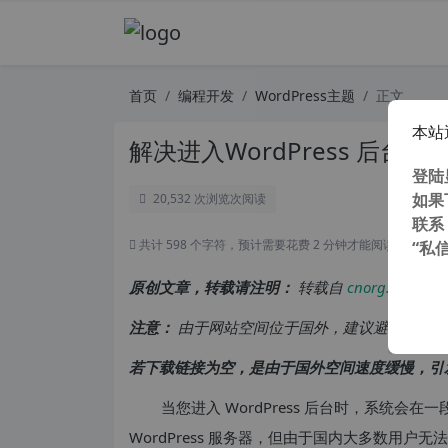
首页
编程开发
WordPress主题
正文
本站
解决进入WordPress 后台
登陆
如果
20,532 次浏览
次阅读
联系
共计 598 个字符，预计需要花费 2 分钟才能阅读完成。
“私
原创文章，转载请注明：
转载自
cnorg.12hp.de
注意：
由于网站空间位于国外，建议避开晚上的
若下载链接为空，是由于国外空间速度缓慢，引
当您进入 WordPress 后台时，系统
WordPress 服务器，但由于国内大多数用户