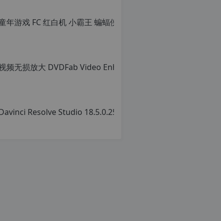
章，
转
载
请
注
明：
转
载
自
c
n
o
r
g.
1
2
h
p.
d
e
注
意：
由
于
网