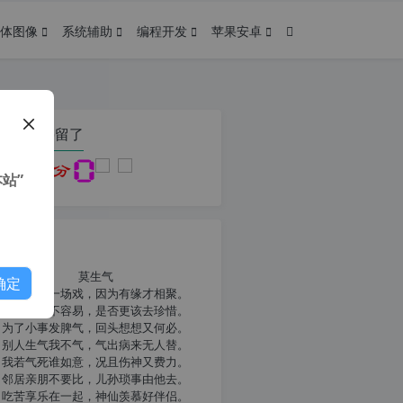
体图像
系统辅助
编程开发
苹果安卓
在本页停留了
站”
我共勉
莫生气
确定
人生就像一场戏，因为有缘才相聚。
相扶到老不容易，是否更该去珍惜。
为了小事发脾气，回头想想又何必。
别人生气我不气，气出病来无人替。
我若气死谁如意，况且伤神又费力。
邻居亲朋不要比，儿孙琐事由他去。
吃苦享乐在一起，神仙羡慕好伴侣。