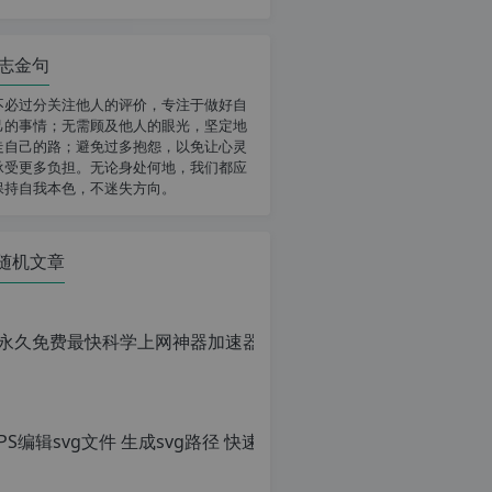
志金句
不必过分关注他人的评价，专注于做好自
己的事情；无需顾及他人的眼光，坚定地
走自己的路；避免过多抱怨，以免让心灵
承受更多负担。无论身处何地，我们都应
保持自我本色，不迷失方向。
随机文章
PS编辑sv
原
创
文