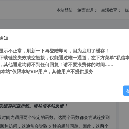
本站登陆
免费资源
生活教育
媒
通知
仪表盘加载缓慢的问题
您
显示不正常，刷新一下再登陆即可，因为启用了缓存！
下载链接失效或空链接，仅能通过唯一通道，左下方菜单“私信本
，其他通道均得不到任何回复！请不要浪费你的时间......
信本站”仅限本站VIP用户，其他用户不提供服务
你
访问高峰期，以免因访问缓慢而影响你的使用体验。
发缓存问题所致。请私信本站反馈！
会在一段时间内调用两个特定的函数。这两个函数都会尝试连接到
无法顺利访问，这通常会导致 5 秒的超时问题。因此，这两个