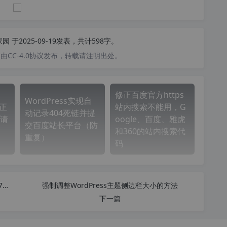
家园
于2025-09-19发表，共计598字。
CC-4.0协议发布，转载请注明出处。
修正百度官方https
WordPress实现自
“正
站内搜索不能用，G
动记录404死链并提
请
oogle、百度、雅虎
交百度站长平台（防
和360的站内搜索代
重复）
码
Windows System Control Center (WSCC) v7.0.6.7 汉化中文版 - Windows 系统控制中心
强制调整WordPress主题侧边栏大小的方法
下一篇