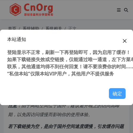
首页
系统辅助
系统相关
正文
本站通知
SSD Fresh2023 v12.8 汉化中文版 (s
sd固态硬盘优化、延长使用寿命工具)
登陆显示不正常，刷新一下再登陆即可，因为启用了缓存！
如果下载链接失效或空链接，仅能通过唯一通道，左下方菜单
联系，其他通道均得不到任何回复！请不要浪费你的时间.....
100,798 次浏览
次阅读
“私信本站”仅限本站VIP用户，其他用户不提供服务
共计 2180 个字符，预计需要花费 6 分钟才能阅读完成。
确定
原创文章，转载请注明：
转载自
cnorg.12hp.de
注意：
由于网站空间位于国外，建议避开晚上的访问高峰
期，以免因访问缓慢而影响你的使用体验。
若下载链接为空，是由于国外空间速度缓慢，引发缓存问题