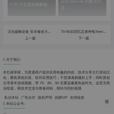
and Devices 的解决办
1.97 中文直装破解版
法
汉化破解必备 安卓修改大师v8.2.0.0 破解永久vip会员直装增强版
70-80后回忆忍者神龟Teenage Mutant Ninja Turtles (1987)英文全集
上一篇
下一篇
ssd fresh(ssd 固态硬盘优化、
延长使用寿命工具)功能：
关于我们
ssd fresh(ssd 固态硬盘优化、
延长使用寿命工具)特点：
本扎根草根，为普通用户提供实用有趣的内容。技术分享主打原创汉
ssd fresh 中文版功能详解：
化，聚焦系统封装、软件应用技巧，干货满满易懂好上手；同时原创
分享童年游戏视频，带 70、80、90 后重温像素热血时光。这里无商
优势：
业喧嚣，唯技术交流与青春回响，期待与同好相遇
私信本站
广告合作
版权声明
捐赠VIP
友情链接
下载地址：
本站公众号: