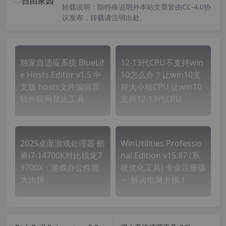
转载说明：
除特殊说明外本站文章皆由CC-4.0协
议发布，转载请注明出处。
独家自适应系统 BlueLif
12-13代CPU不支持win
e Hosts Editor v1.5 中
10怎么办？让win10支
文版 hosts文件编辑器
持大小核CPU 让win10
软件联网禁止工具
支持12-13代CPU
2025桌面游戏处理器‌ 酷
WinUtilities Professio
睿i7-14700K对比锐龙7
nal Edition v15.87 (系
9700X：游戏办公性能
统优化工具) 专业注册版
大比拼
－ 解决电脑卡顿！