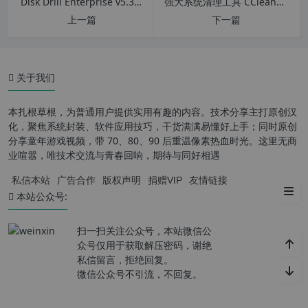
Disk Drill Enterprise v5.3.826.0 32/64位 数据恢复软件 支持win7及更高
强大系统清理工具 CCleaner v5.89.9385 专业版绿色便携版
上一篇
下一篇
关于我们
本扎根草根，为普通用户提供实用有趣的内容。技术分享主打原创汉
化，聚焦系统封装、软件应用技巧，干货满满易懂好上手；同时原创
分享童年游戏视频，带 70、80、90 后重温像素热血时光。这里无商
软件功能
业喧嚣，唯技术交流与青春回响，期待与同好相遇
私信本站
广告合作
版权声明
捐赠VIP
友情链接
更新日志
本站公众号:
扫一扫关注公众号，本站微信公
众号仅用于获取解压密码，谢绝
私信留言，拒绝回复。
微信公众号不引流，不回复。