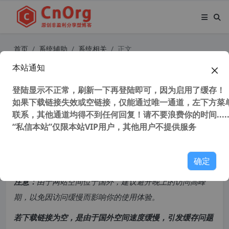
首页
系统辅助
系统相关
正文
本站通知
Microsoft PowerToys v0.70.1 微软
Windows工具合集 系统增强工具
登陆显示不正常，刷新一下再登陆即可，因为启用了缓存！
如果下载链接失效或空链接，仅能通过唯一通道，左下方菜单
联系，其他通道均得不到任何回复！请不要浪费你的时间.....
30,664 次浏览
次阅读
“私信本站”仅限本站VIP用户，其他用户不提供服务
共计 3334 个字符，预计需要花费 9 分钟才能阅读完成。
确定
原创文章，转载请注明：
转载自
cnorg.12hp.de
注意：
由于网站空间位于国外，建议避开晚上的访问高峰
期，以免因访问缓慢而影响你的使用体验。
若下载链接为空，是由于国外空间速度缓慢，引发缓存问题