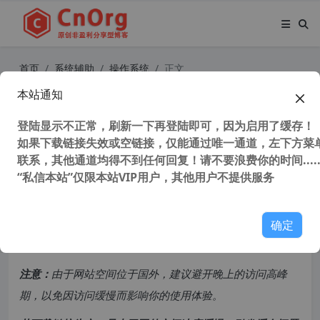
首页
系统辅助
操作系统
正文
本站通知
全网唯一支持UEFI NVME 心语家园 G
hostWIN10 X32 企业装机纯净版 V2.
登陆显示不正常，刷新一下再登陆即可，因为启用了缓存！
如果下载链接失效或空链接，仅能通过唯一通道，左下方菜单
2
联系，其他通道均得不到任何回复！请不要浪费你的时间.....
“私信本站”仅限本站VIP用户，其他用户不提供服务
38,259 次浏览
次阅读
共计 2319 个字符，预计需要花费 6 分钟才能阅读完成。
确定
原创文章，转载请注明：
转载自
cnorg.12hp.de
注意：
由于网站空间位于国外，建议避开晚上的访问高峰
期，以免因访问缓慢而影响你的使用体验。