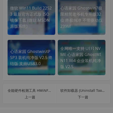
微软 Win11 Build 2252
心语家园 Ghostwin7极
3 最新官方正式版 ISO
限精简老爷机专用版32
镜像下载 (微软 MSDN
位 终极纯净 不带驱动仅
原版系统)
239M
全网唯一支持 UEFI NV
心语家园 GhostwinXP
ME 心语家园 GhostWI
SP3 装机纯净版 V2.5 终
N11 X64 企业装机纯净
结版 支持USB3.0
版 V2.5
全能硬件检测工具 HWiNFO v7.23 汉化中文版 32位+64位
软件卸载器 (Uninstall Tool) 3.6.1.5687 绿色中文便携正式版
上一篇
下一篇