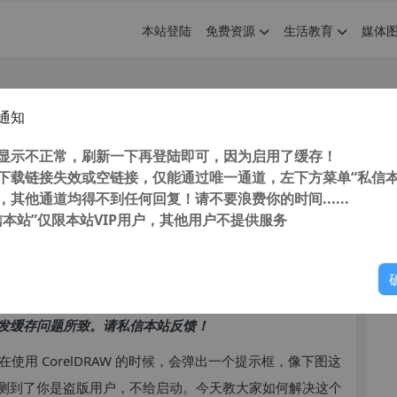
本站登陆
免费资源
生活教育
媒体
通知
示盗版的解决方法
您
显示不正常，刷新一下再登陆即可，因为启用了缓存！
下载链接失效或空链接，仅能通过唯一通道，左下方菜单“私信本
，其他通道均得不到任何回复！请不要浪费你的时间......
信本站”仅限本站VIP用户，其他用户不提供服务
你
访问高峰期，以免因访问缓慢而影响你的使用体验。
发缓存问题所致。请私信本站反馈！
用 CorelDRAW 的时候，会弹出一个提示框，像下图这
测到了你是盗版用户，不给启动。今天教大家如何解决这个