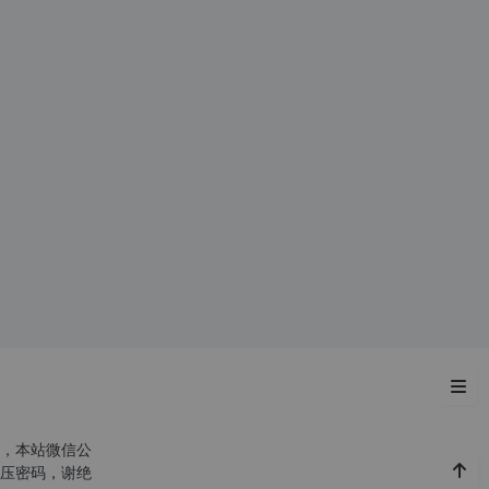
开
晚
上
的
访
问
高...
解决方法
，本站微信公
压密码，谢绝