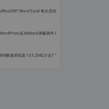
office
原
创
文
章，
转
载
请
注
明：
36
转
载
原
自
创
c
文
n
章
o
转
r
载
g.
请
1
注
2
明
h
转
p.
载
d
自
e
c