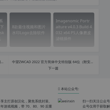
全系
Imagenomic Portr
下
8款最佳视频和图片
aiture v4.0.3 Build 4
sk
水印Logo去除软件
032 x64 PS人像磨皮
机
滤镜插件
2种方法使SQL Server定期自动备份、自动删除过期备份文件并修改
中望ZWCAD 2022 官方简体中文特别版 64位（附安装破解教程）
下一篇
本站公众号:
分享主打原创汉化，聚焦系统封装、
扫一扫关注公众号
戏视频，带 70、80、90 后重
众号仅用于获取解