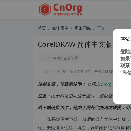
首页
媒体图像
图形图像
正文
本站
CorelDRAW 简体中文版提
登陆
如果
37,874 次浏览
次阅读
联系
共计 460 个字符，预计需要花费 2 分钟才能阅读完成。
“私
原创文章，转载请注明：
转载自
cnorg.12hp.de
注意：
由于网站空间位于国外，建议避开晚上的
若下载链接为空，是由于国外空间速度缓慢，引
如果你不幸下载了所谓的官方简体中文版，在使
样。无法进入软件主接口，这可能是软件联网检