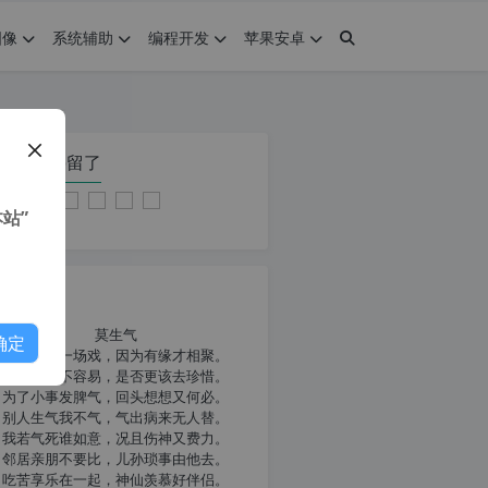
图像
系统辅助
编程开发
苹果安卓
在本页停留了
站”
我共勉
莫生气
确定
人生就像一场戏，因为有缘才相聚。
相扶到老不容易，是否更该去珍惜。
为了小事发脾气，回头想想又何必。
别人生气我不气，气出病来无人替。
我若气死谁如意，况且伤神又费力。
邻居亲朋不要比，儿孙琐事由他去。
吃苦享乐在一起，神仙羡慕好伴侣。