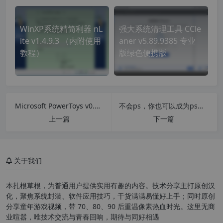
WinXP系统精简利器 nL
强大系统清理工具 CCle
ite v1.4.9.3 （内附使用
aner v5.89.9385 专业
教程）
版绿色便携版
Microsoft PowerToys v0.70.1 微软Windows工具合集 系统增强工具
不会ps，你也可以成为ps高手，最强傻瓜式人像一键磨皮美白瘦脸美妆PS插件
上一篇
下一篇
关于我们
本扎根草根，为普通用户提供实用有趣的内容。技术分享主打原创汉
化，聚焦系统封装、软件应用技巧，干货满满易懂好上手；同时原创
分享童年游戏视频，带 70、80、90 后重温像素热血时光。这里无商
业喧嚣，唯技术交流与青春回响，期待与同好相遇