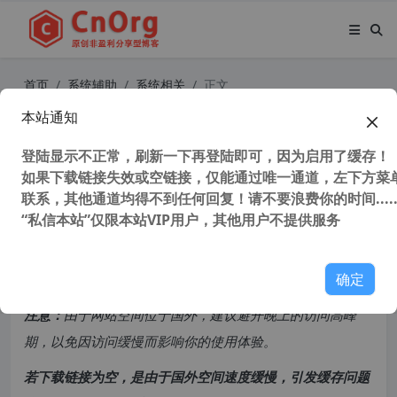
首页
系统辅助
系统相关
正文
本站通知
强大系统清理工具 CCleaner v5.89.9
385 专业版绿色便携版
登陆显示不正常，刷新一下再登陆即可，因为启用了缓存！
如果下载链接失效或空链接，仅能通过唯一通道，左下方菜单
联系，其他通道均得不到任何回复！请不要浪费你的时间.....
38,309 次浏览
次阅读
“私信本站”仅限本站VIP用户，其他用户不提供服务
共计 514 个字符，预计需要花费 2 分钟才能阅读完成。
确定
原创文章，转载请注明：
转载自
cnorg.12hp.de
注意：
由于网站空间位于国外，建议避开晚上的访问高峰
期，以免因访问缓慢而影响你的使用体验。
若下载链接为空，是由于国外空间速度缓慢，引发缓存问题