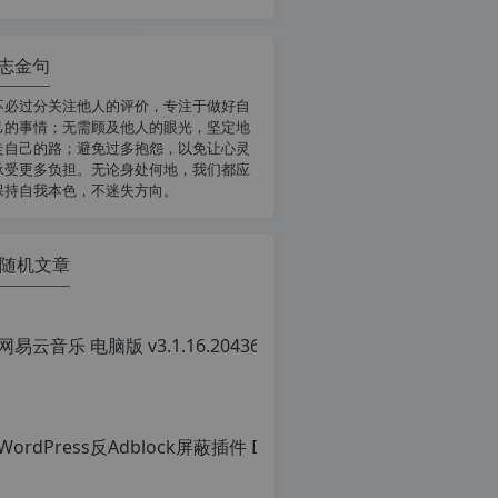
志金句
不必过分关注他人的评价，专注于做好自
己的事情；无需顾及他人的眼光，坚定地
走自己的路；避免过多抱怨，以免让心灵
承受更多负担。无论身处何地，我们都应
保持自我本色，不迷失方向。
随机文章
网易云音乐 
原
创
文
章，
转
载
请
注