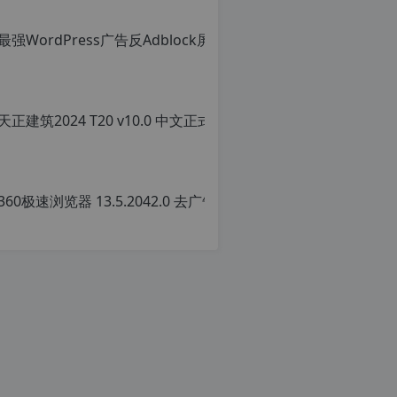
明：
转
载
自
c
n
o
r
g.
1
2
36
h
p.
原
d
创
e
文
注
章
意：
转
由
载
于
请
网
注
站
明
空
转
间
载
位
自
于
c