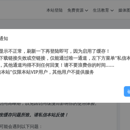
本站登陆
免费资源
生活教育
媒体
通知
和OCR软件 对桌面任意区域进行文字
您
显示不正常，刷新一下再登陆即可，因为启用了缓存！
下载链接失效或空链接，仅能通过唯一通道，左下方菜单“私信本
，其他通道均得不到任何回复！请不要浪费你的时间......
信本站”仅限本站VIP用户，其他用户不提供服务
你
访问高峰期，以免因访问缓慢而影响你的使用体验。
发缓存问题所致。请私信本站反馈！
可能会遇到以下问题：