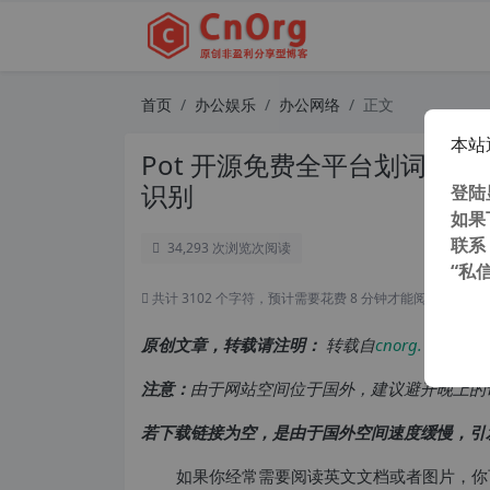
首页
办公娱乐
办公网络
正文
本站
Pot 开源免费全平台划词翻译
识别
登陆
如果
联系
34,293 次浏览
次阅读
“私
共计 3102 个字符，预计需要花费 8 分钟才能阅读完成。
原创文章，转载请注明：
转载自
cnorg.12hp.de
注意：
由于网站空间位于国外，建议避开晚上的
若下载链接为空，是由于国外空间速度缓慢，引
如果你经常需要阅读英文文档或者图片，你