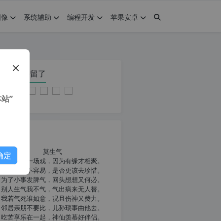
图像
系统辅助
编程开发
苹果安卓
在本页停留了
站”
我共勉
莫生气
确定
人生就像一场戏，因为有缘才相聚。
相扶到老不容易，是否更该去珍惜。
为了小事发脾气，回头想想又何必。
别人生气我不气，气出病来无人替。
我若气死谁如意，况且伤神又费力。
邻居亲朋不要比，儿孙琐事由他去。
吃苦享乐在一起，神仙羡慕好伴侣。