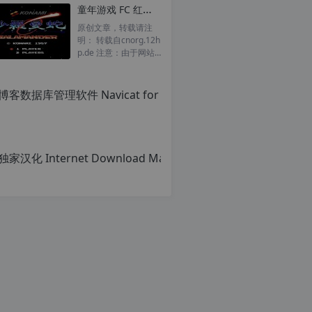
童年游戏 FC 红白机 小霸王 沙罗曼蛇 一命通关 视频
原创文章，转载请注
明： 转载自cnorg.12h
p.de 注意：由于网站
空间位于国外，建议避
开晚上的访问高峰期...