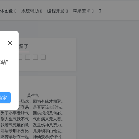
体图像
系统辅助
编程开发
苹果安卓
在本页停留了
站”
我共勉
莫生气
确定
人生就像一场戏，因为有缘才相聚。
相扶到老不容易，是否更该去珍惜。
为了小事发脾气，回头想想又何必。
别人生气我不气，气出病来无人替。
我若气死谁如意，况且伤神又费力。
邻居亲朋不要比，儿孙琐事由他去。
吃苦享乐在一起，神仙羡慕好伴侣。