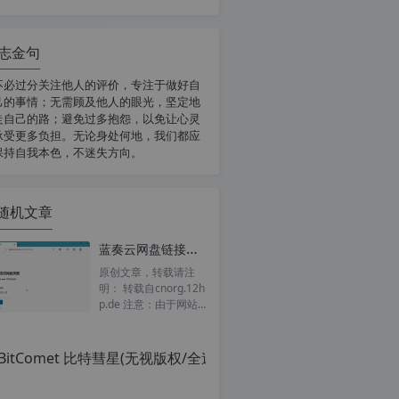
志金句
不必过分关注他人的评价，专注于做好自
己的事情；无需顾及他人的眼光，坚定地
走自己的路；避免过多抱怨，以免让心灵
承受更多负担。无论身处何地，我们都应
保持自我本色，不迷失方向。
随机文章
蓝奏云网盘链接打不开怎么办？分享两款蓝奏链接激活油猴脚本, 解决蓝奏云失效、链接打不开的问题
原创文章，转载请注
明： 转载自cnorg.12h
p.de 注意：由于网站
空间位于国外，建议避
开晚上的访问高峰期...