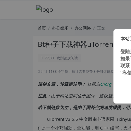
首页
办公娱乐
办公网络
正文
本站
Bt种子下载神器uTorrent v3.
登陆
如果
77,301 次浏览
次阅读
联系
共计 1138 个字符，预计需要花费 3 分钟才能阅读完成。
“私
原创文章，转载请注明：
转载自
cnorg.12hp.de
注意：
由于网站空间位于国外，建议避开晚上的
若下载链接为空，是由于国外空间速度缓慢，引
uTorrent v3.5.5 中文版由心语家园（xinyu
t) 是一个小巧强劲，全功能，用 C ++ 编写，支持 Win