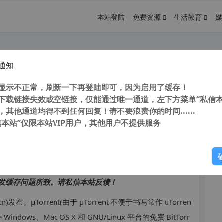
本站登陆
免费资源
生活教育
媒
通知
5.5.46206 中文专业破解版
您
显示不正常，刷新一下再登陆即可，因为启用了缓存！
下载链接失效或空链接，仅能通过唯一通道，左下方菜单“私信本
，其他通道均得不到任何回复！请不要浪费你的时间......
信本站”仅限本站VIP用户，其他用户不提供服务
你
访问高峰期，以免因访问缓慢而影响你的使用体验。
发缓存问题所致。请私信本站反馈！
cn)发布。μTorrent(由于 μTorrent 不便于书写常作 uTorren
dows、Mac OS X 和 GNU/Linux 平台的免费 BitTorr