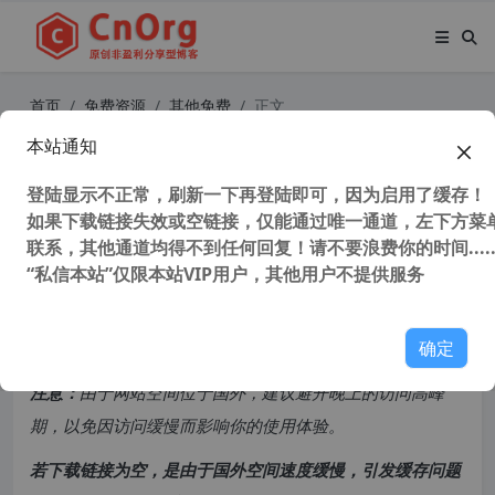
首页
免费资源
其他免费
正文
本站通知
70-80后回忆忍者神龟Teenage Muta
nt Ninja Turtles (1987)英文全集
登陆显示不正常，刷新一下再登陆即可，因为启用了缓存！
如果下载链接失效或空链接，仅能通过唯一通道，左下方菜单
联系，其他通道均得不到任何回复！请不要浪费你的时间.....
113,698 次浏览
次阅读
“私信本站”仅限本站VIP用户，其他用户不提供服务
共计 6136 个字符，预计需要花费 16 分钟才能阅读完成。
确定
原创文章，转载请注明：
转载自
cnorg.12hp.de
注意：
由于网站空间位于国外，建议避开晚上的访问高峰
期，以免因访问缓慢而影响你的使用体验。
若下载链接为空，是由于国外空间速度缓慢，引发缓存问题