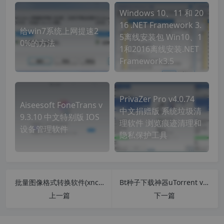
Windows 10、11 和 20
16 .NET Framework 3.
给win7系统上网提速2
5离线安装包 Win10、1
0%的方法
1和2016离线安装.NET
Framework3.5
PrivaZer Pro v4.0.74
Aiseesoft FoneTrans v
中文捐赠版 系统垃圾清
9.3.10 中文特别版 IOS
理软件 浏览痕迹清理和
设备管理软件
隐私保护工具
批量图像格式转换软件(xnconvert) v1.94 支持Webp格式
Bt种子下载神器uTorrent v3.5.5.46206 中文专业破解版
上一篇
下一篇