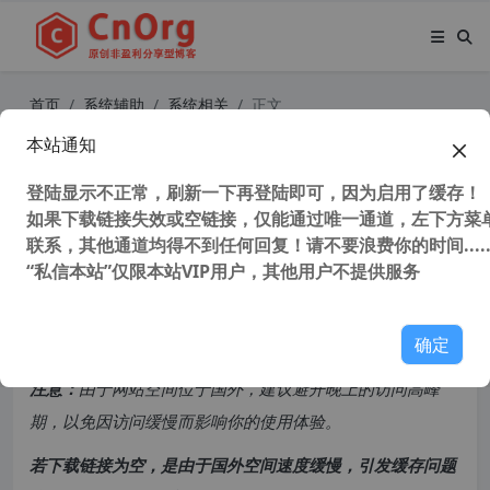
首页
系统辅助
系统相关
正文
本站通知
软媒魔方 电脑系统增强工具 v6.25 系
统垃圾清理优化软件去广告版
登陆显示不正常，刷新一下再登陆即可，因为启用了缓存！
如果下载链接失效或空链接，仅能通过唯一通道，左下方菜单
联系，其他通道均得不到任何回复！请不要浪费你的时间.....
77,224 次浏览
次阅读
“私信本站”仅限本站VIP用户，其他用户不提供服务
共计 1965 个字符，预计需要花费 5 分钟才能阅读完成。
确定
原创文章，转载请注明：
转载自
cnorg.12hp.de
注意：
由于网站空间位于国外，建议避开晚上的访问高峰
期，以免因访问缓慢而影响你的使用体验。
若下载链接为空，是由于国外空间速度缓慢，引发缓存问题