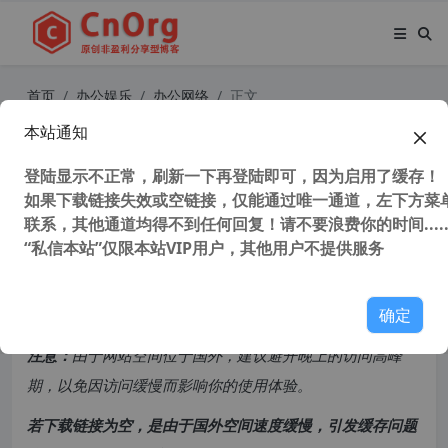
首页
办公娱乐
办公网络
正文
本站通知
独家汉化 XPS转PDF工具 和 XPS阅读
器 全网唯一 XPS只能浏览不能编辑
登陆显示不正常，刷新一下再登陆即可，因为启用了缓存！
如果下载链接失效或空链接，仅能通过唯一通道，左下方菜单
联系，其他通道均得不到任何回复！请不要浪费你的时间.....
151,868 次浏览
次阅读
“私信本站”仅限本站VIP用户，其他用户不提供服务
共计 2199 个字符，预计需要花费 6 分钟才能阅读完成。
确定
原创文章，转载请注明：
转载自
cnorg.12hp.de
注意：
由于网站空间位于国外，建议避开晚上的访问高峰
期，以免因访问缓慢而影响你的使用体验。
若下载链接为空，是由于国外空间速度缓慢，引发缓存问题