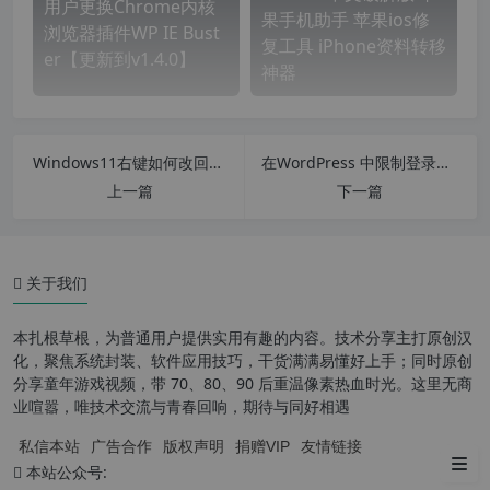
用户更换Chrome内核
果手机助手 苹果ios修
浏览器插件WP IE Bust
复工具 iPhone资料转移
er【更新到v1.4.0】
神器
Windows11右键如何改回老版经典菜单
在WordPress 中限制登录尝试次数以防止暴力破解增加网站安全
上一篇
下一篇
关于我们
首先提供 XPS 浏览打印工具 Su
matra PDF 多功能电子书阅读器
本扎根草根，为普通用户提供实用有趣的内容。技术分享主打原创汉
化，聚焦系统封装、软件应用技巧，干货满满易懂好上手；同时原创
现在提供 XPS 转 PDF 转换工具
分享童年游戏视频，带 70、80、90 后重温像素热血时光。这里无商
v2.0 汉化版
业喧嚣，唯技术交流与青春回响，期待与同好相遇
私信本站
广告合作
版权声明
捐赠VIP
友情链接
下载地址：
本站公众号: