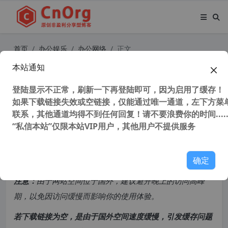
首页
办公娱乐
办公网络
正文
本站通知
360安全卫士极速版 v15.0.1.1028 无
广告特别版
登陆显示不正常，刷新一下再登陆即可，因为启用了缓存！
如果下载链接失效或空链接，仅能通过唯一通道，左下方菜单
联系，其他通道均得不到任何回复！请不要浪费你的时间.....
30,398 次浏览
次阅读
“私信本站”仅限本站VIP用户，其他用户不提供服务
共计 1195 个字符，预计需要花费 3 分钟才能阅读完成。
确定
原创文章，转载请注明：
转载自
cnorg.12hp.de
注意：
由于网站空间位于国外，建议避开晚上的访问高峰
期，以免因访问缓慢而影响你的使用体验。
若下载链接为空，是由于国外空间速度缓慢，引发缓存问题