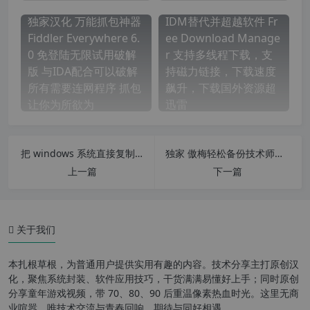
独家汉化 万能抓包神器
IDM替代并超越软件 Fr
Fiddler Everywhere 6.
ee Download Manage
0 免登陆无限试用破解
r 支持多线程下载，支
版 与IDA配合可以破解
持磁力链接，下载速度
所有需要连网程序 抓包
飙升，下载国外资源超
让你为所欲为
迅雷
把 windows 系统直接复制到新电脑使用 跨设备恢复 Windows 系统备份与异机还原方案
独家 傲梅轻松备份技术师增强版 for win7和for win10中文版 免安装 解决官方不支持winpe运行问题 支持winpe和win系统下工作
上一篇
下一篇
关于我们
本扎根草根，为普通用户提供实用有趣的内容。技术分享主打原创汉
化，聚焦系统封装、软件应用技巧，干货满满易懂好上手；同时原创
分享童年游戏视频，带 70、80、90 后重温像素热血时光。这里无商
业喧嚣，唯技术交流与青春回响，期待与同好相遇