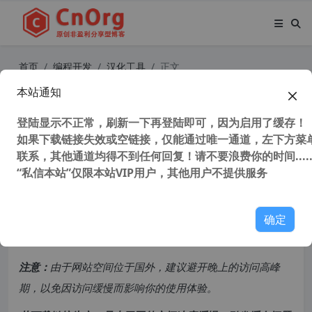
首页
编程开发
汉化工具
正文
本站通知
独家汉化 RegEx Builder v2.0.0.0 汉
化中文版 正则表达式生成工具 正则
登陆显示不正常，刷新一下再登陆即可，因为启用了缓存！
如果下载链接失效或空链接，仅能通过唯一通道，左下方菜单
表达式验证工具
联系，其他通道均得不到任何回复！请不要浪费你的时间.....
“私信本站”仅限本站VIP用户，其他用户不提供服务
46,993 次浏览
次阅读
共计 5408 个字符，预计需要花费 14 分钟才能阅读完成。
确定
原创文章，转载请注明：
转载自
cnorg.12hp.de
注意：
由于网站空间位于国外，建议避开晚上的访问高峰
期，以免因访问缓慢而影响你的使用体验。