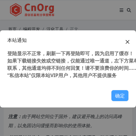
首页
编程开发
汉化工具
正文
本站通知
独家汉化 SDL Passolo 2022 v22.0.2
07.0 中文汉化版 专业软件汉化工具
登陆显示不正常，刷新一下再登陆即可，因为启用了缓存！
如果下载链接失效或空链接，仅能通过唯一通道，左下方菜单
软件本地化工具 软件自动翻译工具
联系，其他通道均得不到任何回复！请不要浪费你的时间.....
“私信本站”仅限本站VIP用户，其他用户不提供服务
34,602 次浏览
次阅读
共计 3900 个字符，预计需要花费 10 分钟才能阅读完成。
确定
原创文章，转载请注明：
转载自
cnorg.12hp.de
注意：
由于网站空间位于国外，建议避开晚上的访问高峰
期，以免因访问缓慢而影响你的使用体验。