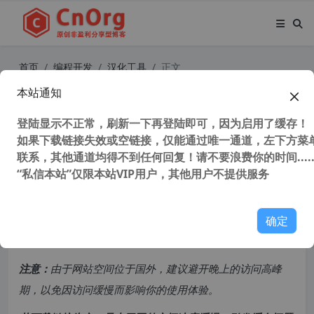
首页
编程开发
汉化工具
正文
本站通知
独家汉化 Qt语言家 Qt Linguist v6.7.
2 中文汉化版 Qt翻译文件 qm汉化工
登陆显示不正常，刷新一下再登陆即可，因为启用了缓存！
如果下载链接失效或空链接，仅能通过唯一通道，左下方菜单
具 ts汉化工具
联系，其他通道均得不到任何回复！请不要浪费你的时间.....
“私信本站”仅限本站VIP用户，其他用户不提供服务
48,858 次浏览
次阅读
共计 1227 个字符，预计需要花费 4 分钟才能阅读完成。
确定
原创文章，转载请注明：
转载自
cnorg.12hp.de
注意：
由于网站空间位于国外，建议避开晚上的访问高峰
期，以免因访问缓慢而影响你的使用体验。