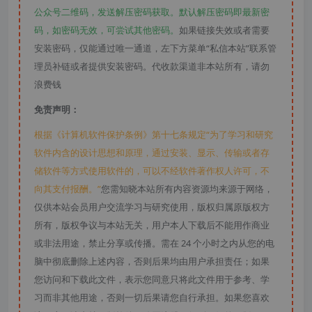
公众号二维码，发送解压密码获取。默认解压密码即最新密
码，如密码无效，可尝试其他密码。
如果链接失效或者需要
安装密码，仅能通过唯一通道，左下方菜单“私信本站”联系管
理员补链或者提供安装密码。代收款渠道非本站所有，请勿
浪费钱
免责声明：
根据《计算机软件保护条例》第十七条规定“为了学习和研究
软件内含的设计思想和原理，通过安装、显示、传输或者存
储软件等方式使用软件的，可以不经软件著作权人许可，不
向其支付报酬。”
您需知晓本站所有内容资源均来源于网络，
仅供本站会员用户交流学习与研究使用，版权归属原版权方
所有，版权争议与本站无关，用户本人下载后不能用作商业
或非法用途，禁止分享或传播。需在 24 个小时之内从您的电
脑中彻底删除上述内容，否则后果均由用户承担责任；如果
您访问和下载此文件，表示您同意只将此文件用于参考、学
习而非其他用途，否则一切后果请您自行承担。如果您喜欢