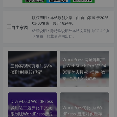
版权声明：
本站原创文章，由
自由家园
于2026-
03-03发表，共计1824字。
转载说明：
除特殊说明外本站文章皆由CC-4.0协
议发布，转载请注明出处。
WordPress网址导航主
三种实现网页定时跳转
题WebStack Pro V2.04
(倒计时跳转)代码
06完美去授权+插件+数
据+亲测+安装教程
Divi v4.6.0 WordPress
多用途主题汉化中文无
WordPres优化 为 Wor
限制版WordPress所见
dPress 启用对象缓存