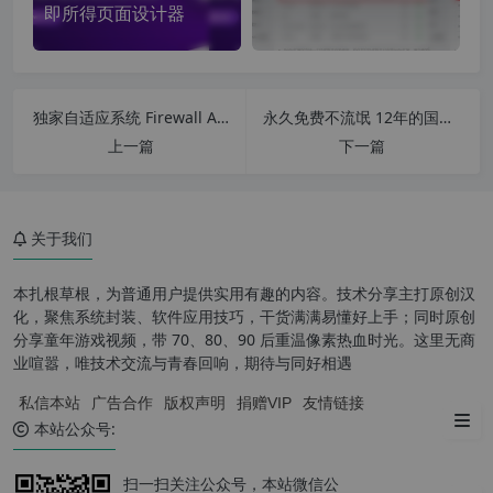
即所得页面设计器
独家自适应系统 Firewall App Blocker v1.9 中文版 一键禁止程序联网 系统自带防火墙配置软件 批量配置本地防火墙
永久免费不流氓 12年的国产良心软件 PDF补丁丁 V1.0.0.4187
上一篇
下一篇
关于我们
什么是对象缓存？
本扎根草根，为普通用户提供实用有趣的内容。技术分享主打原创汉
什么是 Redis 和 Memcache
化，聚焦系统封装、软件应用技巧，干货满满易懂好上手；同时原创
d？
分享童年游戏视频，带 70、80、90 后重温像素热血时光。这里无商
业喧嚣，唯技术交流与青春回响，期待与同好相遇
如何在 WORDPRESS 中使用对
私信本站
广告合作
版权声明
捐赠VIP
友情链接
象缓存
本站公众号:
扫一扫关注公众号，本站微信公