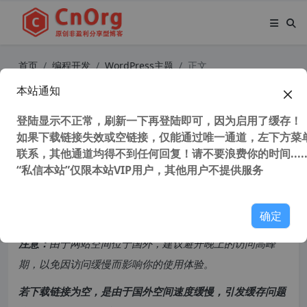
首页
编程开发
WordPress主题
正文
本站通知
WordPres优化 为 WordPress 启用
对象缓存
登陆显示不正常，刷新一下再登陆即可，因为启用了缓存！
如果下载链接失效或空链接，仅能通过唯一通道，左下方菜单
联系，其他通道均得不到任何回复！请不要浪费你的时间.....
46,518 次浏览
次阅读
“私信本站”仅限本站VIP用户，其他用户不提供服务
共计 1824 个字符，预计需要花费 5 分钟才能阅读完成。
确定
原创文章，转载请注明：
转载自
cnorg.12hp.de
注意：
由于网站空间位于国外，建议避开晚上的访问高峰
期，以免因访问缓慢而影响你的使用体验。
若下载链接为空，是由于国外空间速度缓慢，引发缓存问题