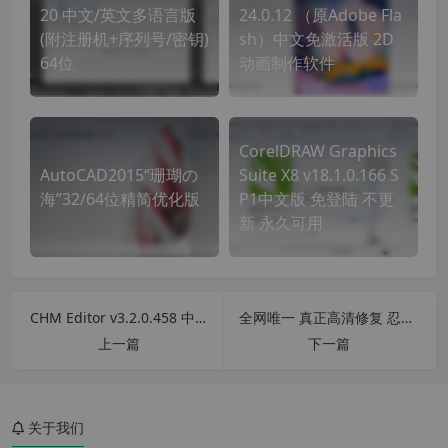
20 中文/英文多语言版
24.0.12 （原Adobe Fla
(附注册机+序列号/密钥)
sh）中文免激活版 2D
64位
动画制作软件
CorelDRAW Graphics
AutoCAD2015“珊瑚の
Suite X8 v18.1.0.166 S
海”32/64位精简优化版
P1中文版 免登陆 不更
新 永久可用
CHM Editor v3.2.0.458 中文版 CHM文件编辑器/反编译HTML帮助文件工具
全网唯一 真正高清修复 忍者神龟 1987版 国语全集 中央电视台版 全集
上一篇
下一篇
关于我们