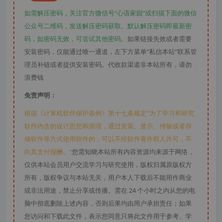
如需解压密码，关注官方微信号“心语家园“或扫描下面的微信
公众号二维码，发送解压密码获取。默认解压密码即最新密
码，如密码无效，可尝试其他密码。
如果链接失效或者需要
安装密码，仅能通过唯一通道，左下方菜单“私信本站”联系管
理员补链或者提供安装密码。代收款渠道非本站所有，请勿
浪费钱
免责声明：
根据《计算机软件保护条例》第十七条规定“为了学习和研究
软件内含的设计思想和原理，通过安装、显示、传输或者存
储软件等方式使用软件的，可以不经软件著作权人许可，不
向其支付报酬。”
您需知晓本站所有内容资源均来源于网络，
仅供本站会员用户交流学习与研究使用，版权归属原版权方
所有，版权争议与本站无关，用户本人下载后不能用作商业
或非法用途，禁止分享或传播。需在 24 个小时之内从您的电
脑中彻底删除上述内容，否则后果均由用户承担责任；如果
您访问和下载此文件，表示您同意只将此文件用于参考、学