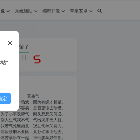
图像
系统辅助
编程开发
苹果安卓
在本页停留了
站”
我共勉
莫生气
确定
人生就像一场戏，因为有缘才相聚。
相扶到老不容易，是否更该去珍惜。
为了小事发脾气，回头想想又何必。
别人生气我不气，气出病来无人替。
我若气死谁如意，况且伤神又费力。
邻居亲朋不要比，儿孙琐事由他去。
吃苦享乐在一起，神仙羡慕好伴侣。