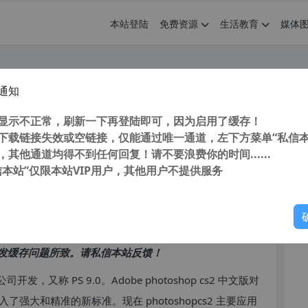
本站登陆
免费资源
生活教育
媒体
通知
ageready CS2 9.0 简体中文绿色版
您
显示不正常，刷新一下再登陆即可，因为启用了缓存！
下载链接失效或空链接，仅能通过唯一通道，左下方菜单“私信本
，其他通道均得不到任何回复！请不要浪费你的时间......
信本站”仅限本站VIP用户，其他用户不提供服务
你
访问高峰期，以免因访问缓慢而影响你的使用体验。
发缓存问题所致。请私信本站反馈！
 公司开发，又称 PS 9.0。Adobe photoshop cs2 中文版对
强大和精准的新标准。现在 photoshopcs2 主要应用