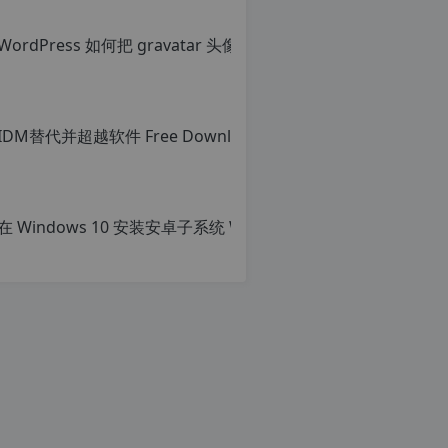
Wor
原
创
文
章，
转
载
请
注
明：
转
载
自
c
n
o
r
g.
1
2
h
p.
d
e