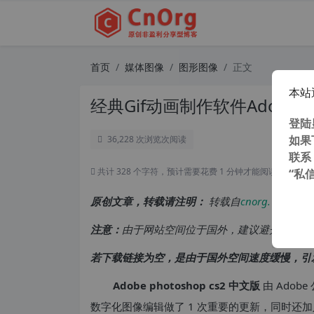
首页
媒体图像
图形图像
正文
本站
经典Gif动画制作软件Adobe Im
登陆
如果
36,228 次浏览
次阅读
联系
共计 328 个字符，预计需要花费 1 分钟才能阅读完成。
“私
原创文章，转载请注明：
转载自
cnorg.12hp.de
注意：
由于网站空间位于国外，建议避开晚上的
若下载链接为空，是由于国外空间速度缓慢，引
Adobe photoshop cs2 中文版
由 Adobe
数字化图像编辑做了 1 次重要的更新，同时还加入了