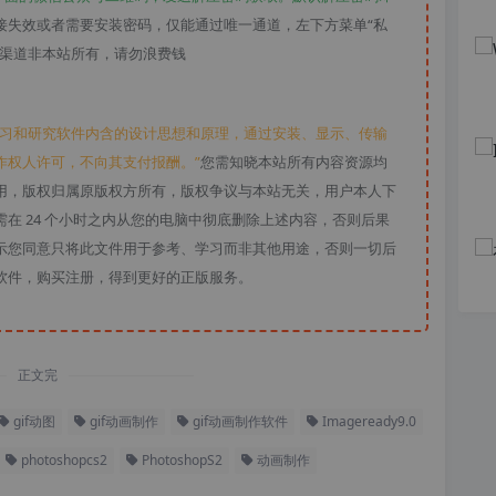
接失效或者需要安装密码，仅能通过唯一通道，左下方菜单“私
款渠道非本站所有，请勿浪费钱
学习和研究软件内含的设计思想和原理，通过安装、显示、传输
作权人许可，不向其支付报酬。”
您需知晓本站所有内容资源均
用，版权归属原版权方所有，版权争议与本站无关，用户本人下
在 24 个小时之内从您的电脑中彻底删除上述内容，否则后果
示您同意只将此文件用于参考、学习而非其他用途，否则一切后
软件，购买注册，得到更好的正版服务。
正文完
gif动图
gif动画制作
gif动画制作软件
Imageready9.0
photoshopcs2
PhotoshopS2
动画制作