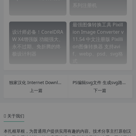
系列注册机
最强图像转换工具 Pixill
设计师必备！CorelDRA
ion Image Converter v
W X4增强版 功能强大、
11.54 中文注册版 Pixilli
永不过期、免折腾的终
on图像转换器 支持avi
极设计利器
f、webp、psd、svg格
式
独家汉化 Internet Download Manager (IDM) v6.41.20 中文特别版 下载神器 永不失效 可升级
PS编辑svg文件 生成svg路径 快速导出SVG文件方法
上一篇
下一篇
关于我们
安装破解教程
本扎根草根，为普通用户提供实用有趣的内容。技术分享主打原创汉