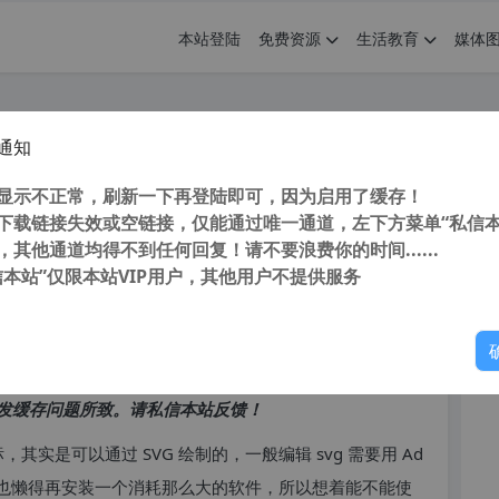
本站登陆
免费资源
生活教育
媒体
通知
径 快速导出SVG文件方法
您
显示不正常，刷新一下再登陆即可，因为启用了缓存！
下载链接失效或空链接，仅能通过唯一通道，左下方菜单“私信本
，其他通道均得不到任何回复！请不要浪费你的时间......
信本站”仅限本站VIP用户，其他用户不提供服务
你
访问高峰期，以免因访问缓慢而影响你的使用体验。
发缓存问题所致。请私信本站反馈！
其实是可以通过 SVG 绘制的，一般编辑 svg 需要用 Ad
装了 PS，也懒得再安装一个消耗那么大的软件，所以想着能不能使