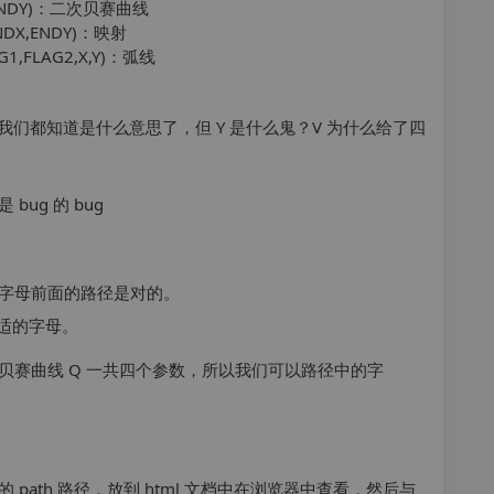
ENDX,ENDY)：二次贝赛曲线
T ENDX,ENDY)：映射
FLAG1,FLAG2,X,Y)：弧线
 L 我们都知道是什么意思了，但 Y 是什么鬼？V 为什么给了四
ug 的 bug
字母前面的路径是对的。
适的字母。
贝赛曲线 Q 一共四个参数，所以我们可以路径中的字
范的 path 路径，放到 html 文档中在浏览器中查看，然后与