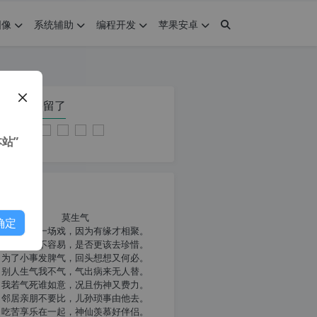
图像
系统辅助
编程开发
苹果安卓
在本页停留了
站”
我共勉
莫生气
确定
人生就像一场戏，因为有缘才相聚。
相扶到老不容易，是否更该去珍惜。
为了小事发脾气，回头想想又何必。
别人生气我不气，气出病来无人替。
我若气死谁如意，况且伤神又费力。
邻居亲朋不要比，儿孙琐事由他去。
吃苦享乐在一起，神仙羡慕好伴侣。