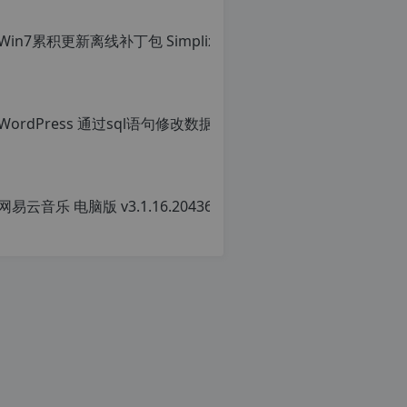
明：
转
载
自
c
n
o
r
g.
1
2
网易云音乐 
h
p.
原
d
创
e
文
注
章，
意：
转
由
载
于
请
网
注
站
明：
空
转
间
载
位
自
于
c