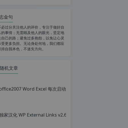
志金句
不必过分关注他人的评价，专注于做好自
己的事情；无需顾及他人的眼光，坚定地
走自己的路；避免过多抱怨，以免让心灵
承受更多负担。无论身处何地，我们都应
保持自我本色，不迷失方向。
随机文章
office
原
创
文
章，
转
载
请
注