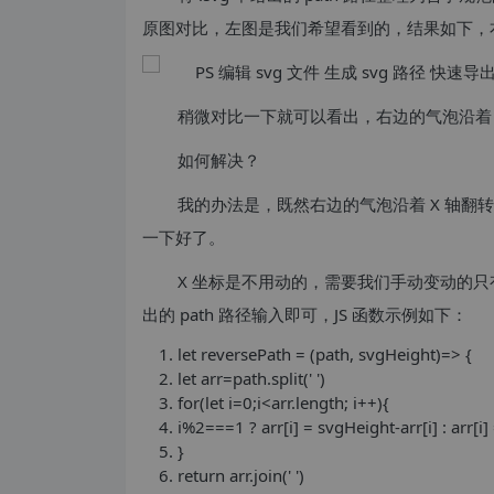
原图对比，左图是我们希望看到的，结果如下，右图
稍微对比一下就可以看出，右边的气泡沿着 X
如何解决？
我的办法是，既然右边的气泡沿着 X 轴翻转
一下好了。
X 坐标是不用动的，需要我们手动变动的只有 Y
出的 path 路径输入即可，JS 函数示例如下：
let reversePath = (path, svgHeight)=> {
let arr=path.split(' ')
for(let i=0;i<arr.length; i++){
i%2===1 ? arr[i] = svgHeight-arr[i] : arr[i] 
}
return arr.join(' ')