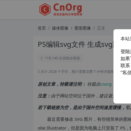
首页
媒体图像
图形图像
正文
本站
PS编辑svg文件 生成svg路
登陆
如果
118,140 次浏览
次阅读
联系
共计 2628 个字符，预计需要花费 7 分钟才能阅读完成。
“私
原创文章，转载请注明：
转载自
cnorg.12hp.de
注意：
由于网站空间位于国外，建议避开晚上的
若下载链接为空，是由于国外空间速度缓慢，引
最近需要修改 SVG 图片，有些很简单的图标，
obe Illustrator，但是因为电脑上只安