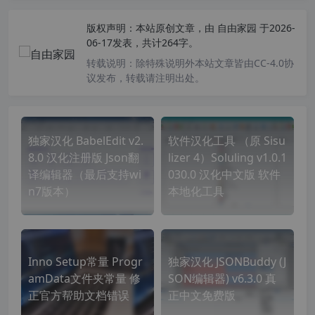
版权声明：
本站原创文章，由
自由家园
于2026-
06-17发表，共计264字。
转载说明：
除特殊说明外本站文章皆由CC-4.0协
议发布，转载请注明出处。
独家汉化 BabelEdit v2.
软件汉化工具 （原 Sisu
8.0 汉化注册版 Json翻
lizer 4）Soluling v1.0.1
译编辑器（最后支持wi
030.0 汉化中文版 软件
n7版本）
本地化工具
Inno Setup常量 Progr
独家汉化 JSONBuddy (J
amData文件夹常量 修
SON编辑器) v6.3.0 真
正官方帮助文档错误
正中文免费版