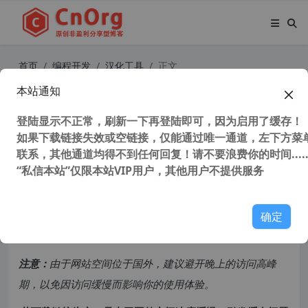
首页
编程开发
汉化工具
正文
本站通知
独家汉化 简单好用的 JSON编辑器 Js
on Editor v1.0 汉化博客主题插件必
登陆显示不正常，刷新一下再登陆即可，因为启用了缓存！
如果下载链接失效或空链接，仅能通过唯一通道，左下方菜单
备
联系，其他通道均得不到任何回复！请不要浪费你的时间.....
“私信本站”仅限本站VIP用户，其他用户不提供服务
46,246 次浏览
次阅读
共计 264 个字符，预计需要花费 1 分钟才能阅读完成。
确定
原创文章，转载请注明：
转载自
cnorg.12hp.de
注意：
由于网站空间位于国外，建议避开晚上的访问高峰
期，以免因访问缓慢而影响你的使用体验。