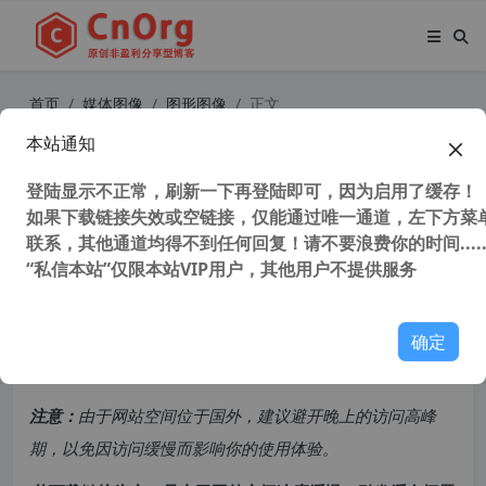
首页
媒体图像
图形图像
正文
本站通知
PS替代软件 PhotoDemon Photo Ed
itor 9.0 最强图片编辑软件 PhotoSh
登陆显示不正常，刷新一下再登陆即可，因为启用了缓存！
如果下载链接失效或空链接，仅能通过唯一通道，左下方菜单
op 的替代品
联系，其他通道均得不到任何回复！请不要浪费你的时间.....
“私信本站”仅限本站VIP用户，其他用户不提供服务
48,608 次浏览
次阅读
共计 1581 个字符，预计需要花费 4 分钟才能阅读完成。
确定
原创文章，转载请注明：
转载自
cnorg.12hp.de
注意：
由于网站空间位于国外，建议避开晚上的访问高峰
期，以免因访问缓慢而影响你的使用体验。