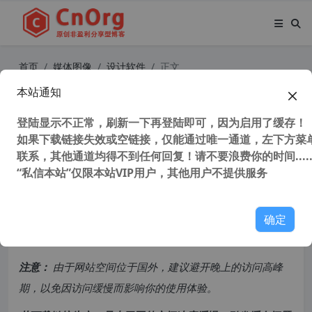
首页
媒体图像
设计软件
正文
本站通知
Adobe Animate 2024 v24.0.12 （原
Adobe Flash）中文免激活版 2D动画
登陆显示不正常，刷新一下再登陆即可，因为启用了缓存！
如果下载链接失效或空链接，仅能通过唯一通道，左下方菜单
制作软件
联系，其他通道均得不到任何回复！请不要浪费你的时间.....
“私信本站”仅限本站VIP用户，其他用户不提供服务
4,559 次浏览
次阅读
共计 2301 个字符，预计需要花费 6 分钟才能阅读完成。
确定
原创文章，转载请注明：
转载自
cnorg.12hp.de
注意：
由于网站空间位于国外，建议避开晚上的访问高峰
期，以免因访问缓慢而影响你的使用体验。