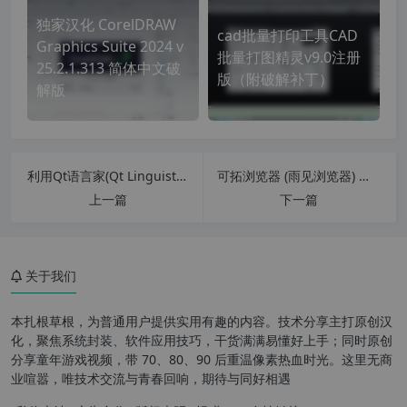
独家汉化 CorelDRAW
cad批量打印工具CAD
Graphics Suite 2024 v
批量打图精灵v9.0注册
25.2.1.313 简体中文破
版（附破解补丁）
解版
利用Qt语言家(Qt Linguist)汉化QT语言文件QM、TS的方法
可拓浏览器 (雨见浏览器) 最强安卓浏览器 手机版 v7.3.0.7 官方版
上一篇
下一篇
最低系统要求
关于我们
animate2024 新增功能
本扎根草根，为普通用户提供实用有趣的内容。技术分享主打原创汉
软件特色
化，聚焦系统封装、软件应用技巧，干货满满易懂好上手；同时原创
分享童年游戏视频，带 70、80、90 后重温像素热血时光。这里无商
总结
业喧嚣，唯技术交流与青春回响，期待与同好相遇