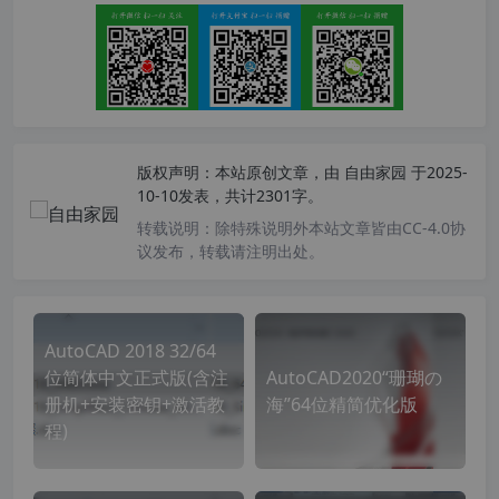
版权声明：
本站原创文章，由
自由家园
于2025-
10-10发表，共计2301字。
转载说明：
除特殊说明外本站文章皆由CC-4.0协
议发布，转载请注明出处。
AutoCAD 2018 32/64
位简体中文正式版(含注
AutoCAD2020“珊瑚の
册机+安装密钥+激活教
海”64位精简优化版
程)